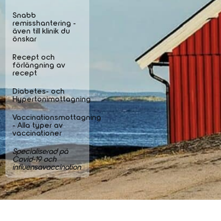
Snabb
remisshantering -
även till klinik du
önskar
Recept och
förlängning av
recept
Diabetes- och
Hypertonimottagning
Vaccinationsmottagning
- Alla typer av
vaccinationer
Specialiserad på
Covid-19 och
influensavaccination